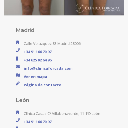
Madrid
Calle Velazquez 83 Madrid 28006
+34 91 166 70 97
+34 625 02 64 96
info@clinicaforcada.com
Ver en mapa
Página de contacto
León
Clínica Casas C/ Villabenavente, 11-1ºD León
+34 91 166 70 97