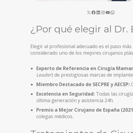
MASTOPEXIA EN L
CIRUGÍA SECUNDARIA
¿Por qué elegir al Dr
MASTOPEXIA (ELEVACIÓN MAMARIA CON PRÓTESIS
MASTOPEXIA (REDUCCIÓN MAMARIA SIN PRÓTESIS
Elegir al profesional adecuado es el paso más 
considerado uno de los mejores cirujanos plást
MAMA TUBEROSA
Experto de Referencia en Cirugía Mamari
GINECOMASTIA
Leader
) de prestigiosas marcas de implan
IMPLANTES PECTORALES HOMBRE
Miembro Destacado de SECPRE y AECEP:
C
CIRUGÍA CORPORAL
Excelencia en Seguridad:
Todas las cirugí
última generación y asistencia 24h.
LIPOSUCCIÓN BODYTITE
Premio a Mejor Cirujano de España (2021
LIPOSUCCIÓN EN MADRID
colegas médicos.
LIPOSUCCIÓN VASER EN MADRID