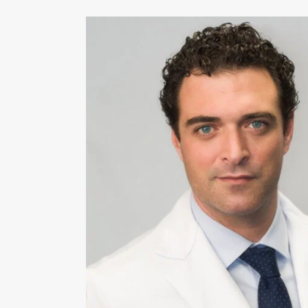
LIFTING DE CEJAS
RINOPLASTIA ULTRASÓNICA
BLEFAROPLASTIA
OREJAS (OTOPLASTIA)
IMPLANTES FACIALES
BOLA DE BICHAT
PÁRPADO CAÍDO – PTOSIS PALPEBRAL
CIRUGÍA MAMARIA
ARMONIZACIÓN DE PECHO MÍA® FEMTECH™
AUMENTO DE PECHO
AUMENTO DE PECHO VÍA AXILAR