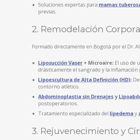
Soluciones expertas para
mamas tuberos
CIRUGÍA BARIÁTRICA
previas.
CIRUGÍA ÍNTIMA
2. Remodelación Corporal
LABIOPLASTIA Y REJUVENECIMIENTO DE LABIOS M
REDUCCIÓN DE LABIOS MENORES
Formado directamente en Bogotá por el Dr. Alf
LIPOSUCCIÓN / LIFTING PUBIS
Liposucción Vaser
+ Microaire:
El uso de u
drásticamente el sangrado y la inflamación
Lipoescultura de Alta Definición (HD)
:
Def
contorno atlético.
Abdominoplastia sin Drenajes
y
Lipoabd
postoperatorios.
Tratamiento especializado del
lipedema
y
3. Rejuvenecimiento y Cir