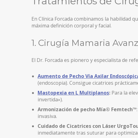
Tratamientos de Cirug
LIPOSUCCIÓN ALTA DEFINICIÓN EN MADRID
En Clínica Forcada combinamos la habilidad qu
REPARACIÓN ENDOSCÓPICA DE LA PARED ABDOMI
máxima definición corporal y facial.
ABDOMINOPLASTIA
1. Cirugía Mamaria Avan
ABDOMINOPLASTIA SIN DRENAJES
LIPOABDOMINOPLASTIA EN MADRID
El Dr. Forcada es pionero y especialista de r
LIFTING DE BRAZOS
Aumento de Pecho Vía Axilar Endoscópic
AUMENTO DE GLÚTEOS
(endoscopia). Consigue cicatrices prácticam
Mastopexia en L Multiplanos
:
Para la elev
LIFTING DE MUSLOS
invertida»).
CIRUGÍA POSTBARIÁTRICA
Armonización de pecho Mía® Femtech™
invasiva.
ABDOMINOPLASTIA ENDOSCÓPICA
Cuidado de Cicatrices con Láser UrgoTo
LIPEDEMA
inmediatamente tras suturar para optimizar