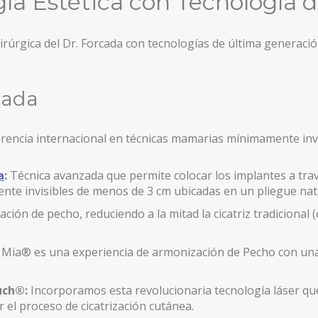
ía Estética con Tecnología 
irúrgica del Dr. Forcada con tecnologías de última generaci
NAL
zada
eferencia internacional en técnicas mamarias mínimamente inv
a
:
Técnica avanzada que permite colocar los implantes a trav
ente invisibles de menos de 3 cm ubicadas en un pliegue natur
ación de pecho, reduciendo a la mitad la cicatriz tradicional (
: Mia® es una experiencia de armonización de Pecho con u
uch®:
Incorporamos esta revolucionaria tecnología láser qu
 el proceso de cicatrización cutánea.