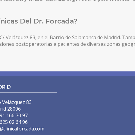
nicas Del Dr. Forcada?
a C/ Velázquez 83, en el Barrio de Salamanca de Madrid. Tam
evisiones postoperatorias a pacientes de diversas zonas geogr
DRID
e Velázquez 83
rid 28006
91 166 70 97
625 02 64 96
@clinicaforcada.com