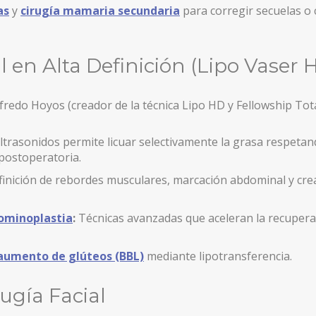
as
y
cirugía mamaria secundaria
para corregir secuelas o 
 en Alta Definición (Lipo Vaser 
AYORES CON LÁSER.
redo Hoyos (creador de la técnica Lipo HD y Fellowship Tota
ltrasonidos permite licuar selectivamente la grasa respetan
 postoperatoria.
inición de rebordes musculares, marcación abdominal y cre
ominoplastia
:
Técnicas avanzadas que aceleran la recuperac
aumento de glúteos (BBL)
mediante lipotransferencia.
ugía Facial