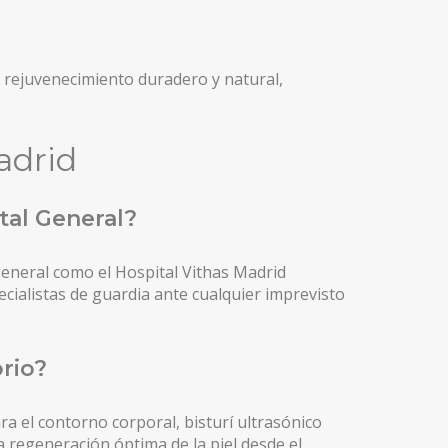
 rejuvenecimiento duradero y natural,
adrid
tal General?
general como el Hospital Vithas Madrid
cialistas de guardia ante cualquier imprevisto
orio?
a el contorno corporal, bisturí ultrasónico
a regeneración óptima de la piel desde el