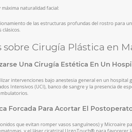
 máxima naturalidad facial:
ionamiento de las estructuras profundas del rostro para un
 clásicos.
sobre Cirugía Plástica en M
zarse Una Cirugía Estética En Un Hospi
alizar intervenciones bajo anestesia general en un hospital 
os Intensivos (UCI), banco de sangre y la presencia de espe
 ambulatorios.
ica Forcada Para Acortar El Postoperat
onidos que evitan romper vasos sanguíneos) y Microaire par
hematomas, y el láser cicatrizal UrgoTouch® para favorecer l