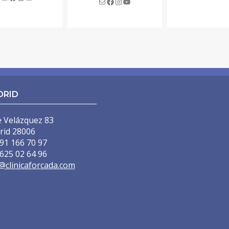
DRID
e Velázquez 83
rid 28006
91 166 70 97
625 02 64 96
@clinicaforcada.com