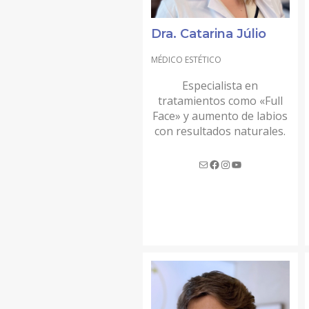
LIPEDEMA
Dra. Catarina Júlio
CIRUGÍA BARIÁTRICA
MÉDICO ESTÉTICO
CIRUGÍA ÍNTIMA
Especialista en
LABIOPLASTIA Y REJUVENECIMIENTO DE LABIOS M
tratamientos como «Full
Face» y aumento de labios
REDUCCIÓN DE LABIOS MENORES
con resultados naturales.
LIPOSUCCIÓN / LIFTING PUBIS