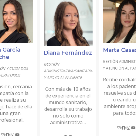
a García
Marta Casa
Diana Fernández
che
GESTIÓN ADMINIST
GESTIÓN
Y ATENCIÓN AL PA
ÓN Y CUIDADOS
ADMINISTRATIVA/SANITARIA
PERATORIOS
Y APOYO AL PACIENTE
Recibe cordia
a los pacient
sión, cercanía
Con más de 10 años
resuelve sus 
mpatía con la
de experiencia en el
creando 
e realiza su
mundo sanitario,
ambiente aco
jo hace de ella
desarrolla su trabajo
para todo
una gran
no solo como
rofesional..
administrativa…