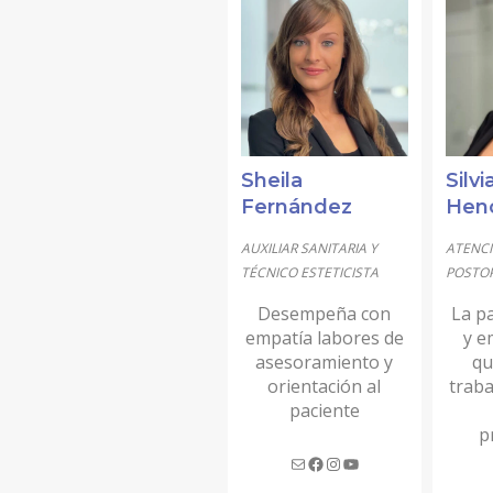
Sheila
Silvi
Fernández
Hen
AUXILIAR SANITARIA Y
ATENCI
TÉCNICO ESTETICISTA
POSTO
Desempeña con
La pa
empatía labores de
y e
asesoramiento y
qu
orientación al
traba
paciente
p