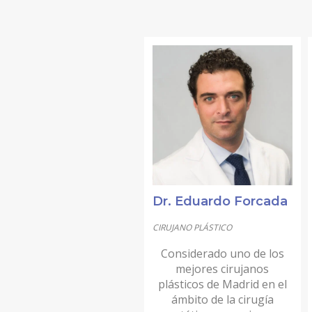
LIFTING DE CEJAS
RINOPLASTIA ULTRASÓNICA
BLEFAROPLASTIA
OREJAS (OTOPLASTIA)
IMPLANTES FACIALES
BOLA DE BICHAT
PÁRPADO CAÍDO – PTOSIS PALPEBRAL
Dr. Eduardo Forcada
CIRUGÍA MAMARIA
CIRUJANO PLÁSTICO
ARMONIZACIÓN DE PECHO MÍA® FEMTECH™
Considerado uno de los
mejores cirujanos
AUMENTO DE PECHO
plásticos de Madrid en el
ámbito de la cirugía
AUMENTO DE PECHO VÍA AXILAR