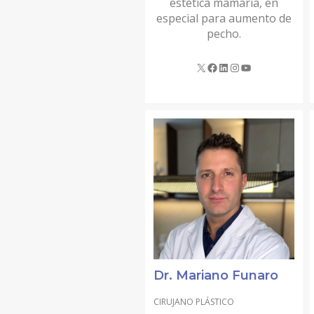
estética mamaria, en
especial para aumento de
MASTOPEXIA EN L
pecho.
CIRUGÍA SECUNDARIA
MASTOPEXIA (ELEVACIÓN MAMARIA CON PRÓTESIS
MASTOPEXIA (REDUCCIÓN MAMARIA SIN PRÓTESIS
MAMA TUBEROSA
GINECOMASTIA
IMPLANTES PECTORALES HOMBRE
LÁSER URGOTOUCH
CIRUGÍA CORPORAL
LIPOSUCCIÓN BODYTITE
Dr. Mariano Funaro
LIPOSUCCIÓN EN MADRID
CIRUJANO PLÁSTICO