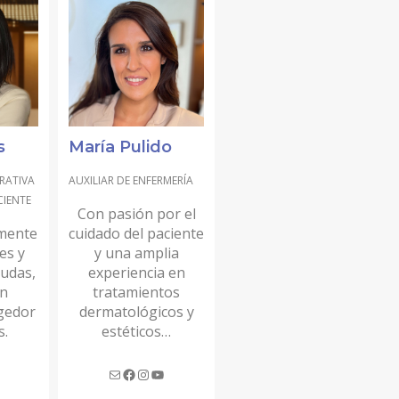
s
María Pulido
RATIVA
AUXILIAR DE ENFERMERÍA
CIENTE
Con pasión por el
lmente
cuidado del paciente
es y
y una amplia
dudas,
experiencia en
un
tratamientos
gedor
dermatológicos y
s.
estéticos…