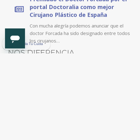
portal Docto
ralia como mejor
Cirujano Plástico de España
Con mucha alegría podemos anunciar que el
doctor Forcada ha sido designado entre todos
los cirujanos…
NOS DIFERENCIA
Sinceridad, queremos que tengas todo claro antes de
someterte a un tratamiento estético.
El trato singular y específico a las necesidades del
paciente
El uso de los mejores y más contrastados productos
La atención cercana y profesional
Nuestra continua búsqueda de la excelencia en los