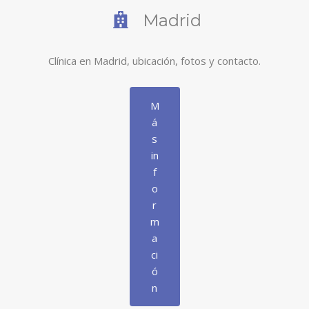
Madrid
Clínica en Madrid, ubicación, fotos y contacto.
M
á
s
in
f
o
r
m
a
ci
ó
n