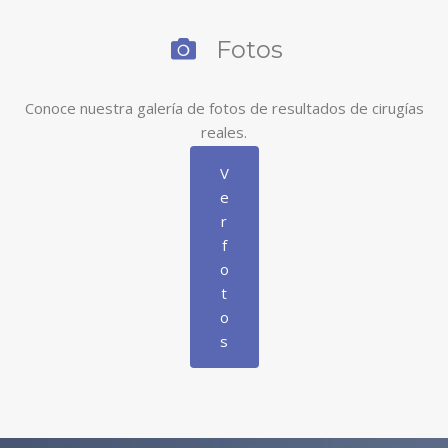
Fotos
Conoce nuestra galería de fotos de resultados de cirugías
reales.
V
e
r
f
o
t
o
s