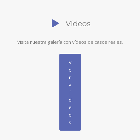
Vídeos
Visita nuestra galería con vídeos de casos reales.
V
e
r
v
í
d
e
o
s