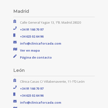
Madrid
Calle General Yagüe 13, 1ºB. Madrid 28020
+34 91 166 70 97
+34 625 02 64 96
info@clinicaforcada.com
Ver en mapa
Página de contacto
León
Clínica Casas C/ Villabenavente, 11-1ºD León
+34 91 166 70 97
+34 625 02 64 96
info@clinicaforcada.com