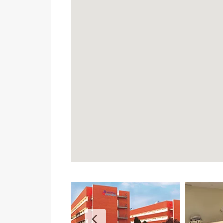
MASTOPEXIA EN L
CIRUGÍA SECUNDARIA
MASTOPEXIA (ELEVACIÓN MAMARIA CON PRÓTESIS
MASTOPEXIA (REDUCCIÓN MAMARIA SIN PRÓTESIS
MAMA TUBEROSA
GINECOMASTIA
IMPLANTES PECTORALES HOMBRE
LÁSER URGOTOUCH
CIRUGÍA CORPORAL
LIPOSUCCIÓN BODYTITE
LIPOSUCCIÓN EN MADRID