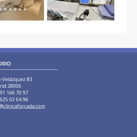
NAL
DRID
e Velázquez 83
rid 28006
91 166 70 97
625 02 64 96
@clinicaforcada.com