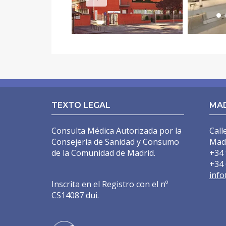
LIPOSUCCIÓN VASER EN MADRID
LIPOSUCCIÓN ALTA DEFINICIÓN EN MADRID
REPARACIÓN ENDOSCÓPICA DE LA PARED ABDOMI
ABDOMINOPLASTIA
ABDOMINOPLASTIA SIN DRENAJES
TEXTO LEGAL
MA
LIPOABDOMINOPLASTIA EN MADRID
Consulta Médica Autorizada por la
Call
LIFTING DE BRAZOS
Consejería de Sanidad y Consumo
Mad
de la Comunidad de Madrid.
+34 
AUMENTO DE GLÚTEOS
+34 
LIFTING DE MUSLOS
info
Inscrita en el Registro con el nº
CIRUGÍA POSTBARIÁTRICA
CS14087 dui.
ABDOMINOPLASTIA ENDOSCÓPICA