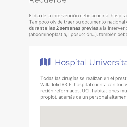
LIFTING DE CEJAS
El día de la intervención debe acudir al hospita
Tampoco olvide traer su documento nacional 
RINOPLASTIA ULTRASÓNICA
durante las 2 semanas previas
a la interven
BLEFAROPLASTIA
(abdominoplastia, liposucción…), también debe
OREJAS (OTOPLASTIA)
IMPLANTES FACIALES
Hospital Universit
BOLA DE BICHAT
Todas las cirugías se realizan en el pres
PÁRPADO CAÍDO – PTOSIS PALPEBRAL
Valladolid 83. El hospital cuenta con tod
CIRUGÍA MAMARIA
recién reformados, UCI, habitaciones muy
propio), además de un personal altamente
ARMONIZACIÓN DE PECHO MÍA® FEMTECH™
AUMENTO DE PECHO
AUMENTO DE PECHO VÍA AXILAR