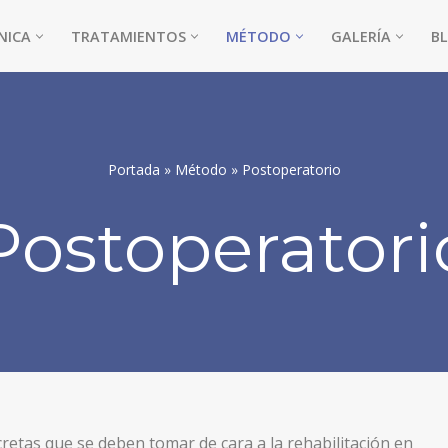
NICA
TRATAMIENTOS
MÉTODO
GALERÍA
B
Portada
»
Método
»
Postoperatorio
Postoperatori
etas que se deben tomar de cara a la rehabilitación en