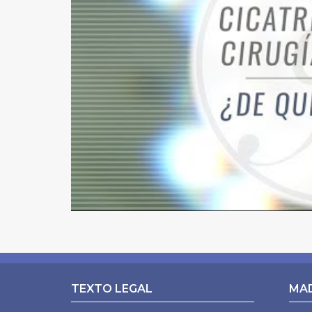
LIPOSUCCIÓN VASER EN MADRID
LIPOSUCCIÓN ALTA DEFINICIÓN EN MADRID
REPARACIÓN ENDOSCÓPICA DE LA PARED ABDOMI
ABDOMINOPLASTIA
ABDOMINOPLASTIA SIN DRENAJES
LIPOABDOMINOPLASTIA EN MADRID
LIFTING DE BRAZOS
AUMENTO DE GLÚTEOS
LIFTING DE MUSLOS
CIRUGÍA POSTBARIÁTRICA
TEXTO LEGAL
MA
ABDOMINOPLASTIA ENDOSCÓPICA