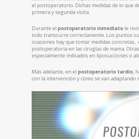
el postoperatorio. Dichas medidas de lo que d
primera y segunda visita.
LIFTING DE CEJAS
RINOPLASTIA ULTRASÓNICA
Durante el
postoperatorio inmediato
le rev
todo transcurre correctamente. Los puntos suel
BLEFAROPLASTIA
ocasiones hay que tomar medidas concretas, 
postoperatoria en las cirugías de mama. Otras
OREJAS (OTOPLASTIA)
especialmente indicados en liposucciones o ab
IMPLANTES FACIALES
Más adelante, en el
postoperatorio tardío
, 
BOLA DE BICHAT
con la intervención y cómo se van adaptando n
PÁRPADO CAÍDO – PTOSIS PALPEBRAL
CIRUGÍA MAMARIA
ARMONIZACIÓN DE PECHO MÍA® FEMTECH™
AUMENTO DE PECHO
AUMENTO DE PECHO VÍA AXILAR