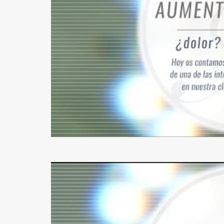
MASTOPEXIA EN L
CIRUGÍA SECUNDARIA
MASTOPEXIA (ELEVACIÓN MAMARIA CON PRÓTESIS
MASTOPEXIA (REDUCCIÓN MAMARIA SIN PRÓTESIS
MAMA TUBEROSA
GINECOMASTIA
IMPLANTES PECTORALES HOMBRE
LÁSER URGOTOUCH
CIRUGÍA CORPORAL
LIPOSUCCIÓN BODYTITE
LIPOSUCCIÓN EN MADRID