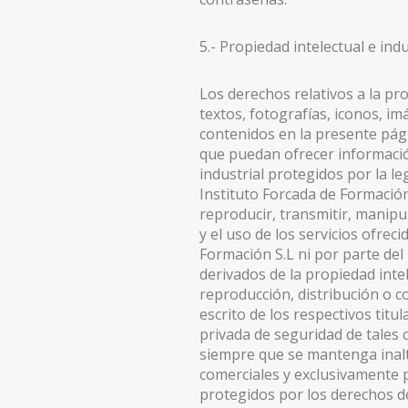
CIRUGÍA BARIÁTRICA
5.- Propiedad intelectual e indu
CIRUGÍA ÍNTIMA
LABIOPLASTIA Y REJUVENECIMIENTO DE LABIOS M
Los derechos relativos a la prop
textos, fotografías, iconos, i
REDUCCIÓN DE LABIOS MENORES
contenidos en la presente pág
que puedan ofrecer información
LIPOSUCCIÓN / LIFTING PUBIS
industrial protegidos por la le
Instituto Forcada de Formación 
reproducir, transmitir, manipul
y el uso de los servicios ofrec
Formación S.L ni por parte del 
derivados de la propiedad intel
reproducción, distribución o c
escrito de los respectivos titu
privada de seguridad de tales 
siempre que se mantenga inalter
comerciales y exclusivamente p
protegidos por los derechos d