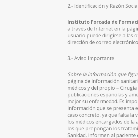
2.- Identificación y Razón Soci
MASTOPEXIA EN L
Instituto Forcada de Formaci
CIRUGÍA SECUNDARIA
a través de Internet en la pá
MASTOPEXIA (ELEVACIÓN MAMARIA CON PRÓTESIS
usuario puede dirigirse a las o
dirección de correo electrónic
MASTOPEXIA (REDUCCIÓN MAMARIA SIN PRÓTESIS
3.- Aviso Importante
MAMA TUBEROSA
GINECOMASTIA
Sobre la información que figur
página de información sanitar
IMPLANTES PECTORALES HOMBRE
médicos y del propio – Cirugía
publicaciones españolas y amer
CIRUGÍA CORPORAL
mejor su enfermedad. Es impor
información que se presenta 
LIPOSUCCIÓN BODYTITE
caso concreto, ya que falta la 
LIPOSUCCIÓN EN MADRID
los médicos encargados de la a
los que propongan los tratami
LIPOSUCCIÓN VASER EN MADRID
Sanidad, informen al paciente 