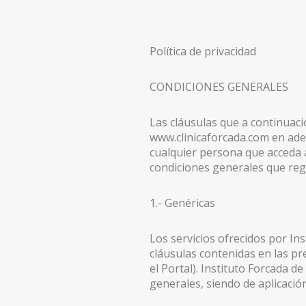
LIFTING DE CEJAS
Política de privacidad
RINOPLASTIA ULTRASÓNICA
BLEFAROPLASTIA
CONDICIONES GENERALES
OREJAS (OTOPLASTIA)
Las cláusulas que a continuaci
IMPLANTES FACIALES
www.clinicaforcada.com en adel
cualquier persona que acceda al
BOLA DE BICHAT
condiciones generales que regu
PÁRPADO CAÍDO – PTOSIS PALPEBRAL
1.- Genéricas
CIRUGÍA MAMARIA
Los servicios ofrecidos por Ins
ARMONIZACIÓN DE PECHO MÍA® FEMTECH™
cláusulas contenidas en las pr
el Portal). Instituto Forcada d
AUMENTO DE PECHO
generales, siendo de aplicació
AUMENTO DE PECHO VÍA AXILAR