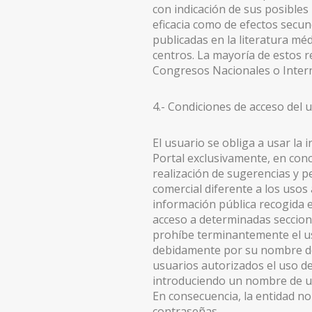
con indicación de sus posibles
LIPOSUCCIÓN ALTA DEFINICIÓN EN MADRID
eficacia como de efectos secun
publicadas en la literatura mé
REPARACIÓN ENDOSCÓPICA DE LA PARED ABDOMI
centros. La mayoría de estos 
Congresos Nacionales o Interna
ABDOMINOPLASTIA
ABDOMINOPLASTIA SIN DRENAJES
4.- Condiciones de acceso del 
LIPOABDOMINOPLASTIA EN MADRID
El usuario se obliga a usar la 
LIFTING DE BRAZOS
Portal exclusivamente, en conc
realización de sugerencias y pe
AUMENTO DE GLÚTEOS
comercial diferente a los usos 
información pública recogida en
LIFTING DE MUSLOS
acceso a determinadas seccione
prohíbe terminantemente el us
CIRUGÍA POSTBARIÁTRICA
debidamente por su nombre de 
usuarios autorizados el uso de
ABDOMINOPLASTIA ENDOSCÓPICA
introduciendo un nombre de us
LIPEDEMA
En consecuencia, la entidad n
contraseñas.