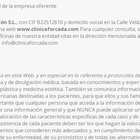
al de la empresa oferente
ón S.L.
, con CIF B22512610 y domicilio social en la Calle Vel
gina web
www.clinicaforcada.com
Para cualquier consulta, 
)
ficinas de nuestra entidad sitas en la dirección mencionada 
o info@clinicaforcada.com
)
a en este Web, y en especial en lo referente a protocolos d
ia y de divulgación médica, basada en conocimientos y exper
 plástica y medicina estética. También se comunica informac
icanas destinadas a los pacientes, para que ellos y sus fa
tante que cualquier persona que acceda a la información de
es una información general y que NUNCA puede aplicarse un
valoración de las características específicas de cada caso y d
sistencia de cada paciente deben ser los que hagan la valora
entos que consideren más adecuados y, en cumplimiento de l
de su enfermedad, de su pronóstico y de todas las alternativ