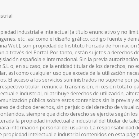
strial
AYORES CON LÁSER.
iedad industrial e intelectual (a título enunciativo y no limi
mágenes, etc., así como el diseño gráfico, código fuente y d
ina Web), son propiedad de Instituto Forcada de Formación 
 a través del Portal. Por tanto, están sujetos a derechos de
gislación española e internacional. Sin la previa autorizació
S.L o, en su caso, de la entidad titular de los derechos, no es
ar, así como cualquier uso que exceda de la utilización neces
idos. El acceso a los servicios suministrados no supone por p
respectivo titular, renuncia, transmisión, ni cesión total o p
ectual e industrial, ni atribuye derechos de utilización, alter
omunicación pública sobre estos contenidos sin la previa y 
lares de dichos derechos, sin perjuicio del derecho de visuali
contenidos, siempre que dicho derecho se ejercite según los 
ada la propiedad intelectual e industrial del titular de tales 
ara información personal del usuario. La responsabilidad d
e propiedad intelectual e industrial contenidos en esta pág