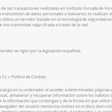
de las transacciones realizadas en Instituto Forcada de Fo
a transmisión de datos personales o bancarios se realizan u
 utiliza un servidor basado en la tecnología de seguridad e
 nos transmitas viaja cifrada a través de la red.
rales se rigen por la legislación española.
 S.L » Política de Cookies
escarga en su ordenador al acceder a determinadas páginas 
osas, almacenar y recuperar información sobre los hábitos 
 la información que contengan y de la forma en que utilice 
 navegador del usuario memoriza cookies en el disco duro so
 memoria mínimo y no perjudicando al ordenador. Las cook