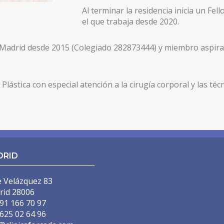
Al terminar la residencia inicia un Fel
el que trabaja desde 2020.
 Madrid desde 2015 (Colegiado 282873444) y miembro aspiran
)
)
Plástica con especial atención a la cirugía corporal y las t
DRID
e Velázquez 83
rid 28006
91 166 70 97
625 02 64 96