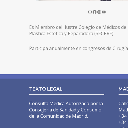
MASTOPEXIA EN L
CIRUGÍA SECUNDARIA
Es Miembro del Ilustre Colegio de Médicos de
MASTOPEXIA (ELEVACIÓN MAMARIA CON PRÓTESIS
Plástica Estética y Reparadora (SECPRE).
MASTOPEXIA (REDUCCIÓN MAMARIA SIN PRÓTESIS
Participa anualmente en congresos de Cirugía 
MAMA TUBEROSA
GINECOMASTIA
IMPLANTES PECTORALES HOMBRE
LÁSER URGOTOUCH
TEXTO LEGAL
MA
CIRUGÍA CORPORAL
Consulta Médica Autorizada por la
Call
Consejería de Sanidad y Consumo
Mad
LIPOSUCCIÓN BODYTITE
de la Comunidad de Madrid.
+34 
+34 
LIPOSUCCIÓN EN MADRID