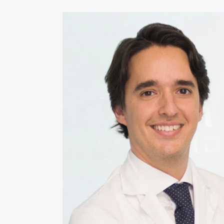
LIFTING DE CEJAS
RINOPLASTIA ULTRASÓNICA
BLEFAROPLASTIA
OREJAS (OTOPLASTIA)
IMPLANTES FACIALES
BOLA DE BICHAT
PÁRPADO CAÍDO – PTOSIS PALPEBRAL
CIRUGÍA MAMARIA
ARMONIZACIÓN DE PECHO MÍA® FEMTECH™
AUMENTO DE PECHO
AUMENTO DE PECHO VÍA AXILAR