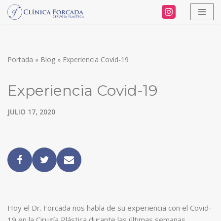
Saltar
al
contenido
Portada
»
Blog
»
Experiencia Covid-19
Experiencia Covid-19
JULIO 17, 2020
Hoy el Dr. Forcada nos habla de su experiencia con el Covid-
19 en la Cirugía Plástica durante las últimas semanas.