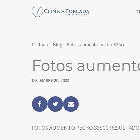
C
Saltar
al
TRATAMIENTO SIN CIRUGÍA
contenido
IPL TRATAMIENTO DE CICATRICES
Portada
»
Blog
»
Fotos aumento pecho 335cc
ARAÑAS VASCULARES
Fotos aument
LÁSER CO2
MORPHEUS8
DICIEMBRE 20, 2023
RELLENOS FACIALES
MESOTERAPIA
PEELING QUÍMICO
CIRUGÍA FACIAL
FOTOS AUMENTO PECHO 335CC RESULTADOS
LIFTING FACIAL DEEP PLANE