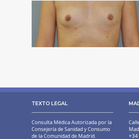
LIFTING DE CEJAS
RINOPLASTIA ULTRASÓNICA
BLEFAROPLASTIA
OREJAS (OTOPLASTIA)
IMPLANTES FACIALES
BOLA DE BICHAT
PÁRPADO CAÍDO – PTOSIS PALPEBRAL
CIRUGÍA MAMARIA
TEXTO LEGAL
MA
ARMONIZACIÓN DE PECHO MÍA® FEMTECH™
Consulta Médica Autorizada por la
Call
AUMENTO DE PECHO
Consejería de Sanidad y Consumo
Mad
de la Comunidad de Madrid.
+34 
AUMENTO DE PECHO VÍA AXILAR