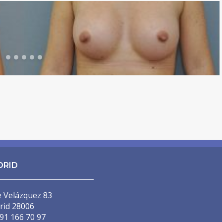
DRID
e Velázquez 83
rid 28006
91 166 70 97