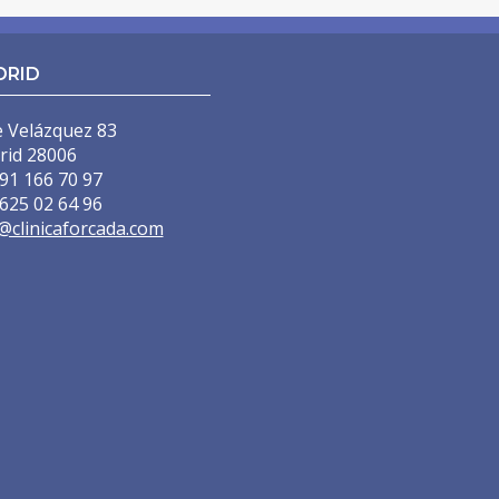
DRID
)
e Velázquez 83
rid 28006
)
91 166 70 97
625 02 64 96
@clinicaforcada.com