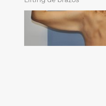
LIFTING DE CEJAS
RINOPLASTIA ULTRASÓNICA
BLEFAROPLASTIA
OREJAS (OTOPLASTIA)
IMPLANTES FACIALES
BOLA DE BICHAT
PÁRPADO CAÍDO – PTOSIS PALPEBRAL
CIRUGÍA MAMARIA
ARMONIZACIÓN DE PECHO MÍA® FEMTECH™
AUMENTO DE PECHO
AUMENTO DE PECHO VÍA AXILAR