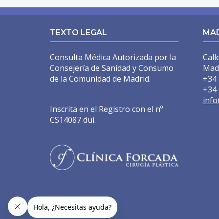
MASTOPEXIA EN L
TEXTO LEGAL
MA
CIRUGÍA SECUNDARIA
MASTOPEXIA (ELEVACIÓN MAMARIA CON PRÓTESIS
Consulta Médica Autorizada por la
Call
Consejería de Sanidad y Consumo
Mad
MASTOPEXIA (REDUCCIÓN MAMARIA SIN PRÓTESIS
de la Comunidad de Madrid.
+34 
+34 
MAMA TUBEROSA
info
Inscrita en el Registro con el nº
GINECOMASTIA
CS14087 dui.
IMPLANTES PECTORALES HOMBRE
LÁSER URGOTOUCH
CIRUGÍA CORPORAL
LIPOSUCCIÓN BODYTITE
LIPOSUCCIÓN EN MADRID