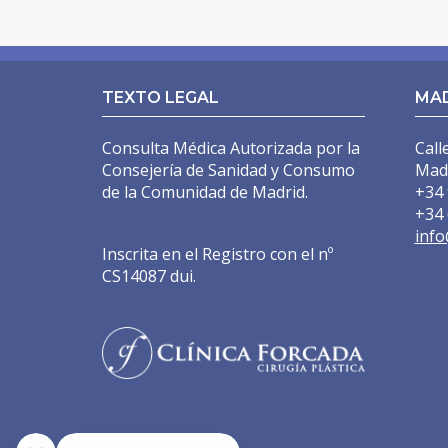
MASTOPEXIA EN L
CIRUGÍA SECUNDARIA
TEXTO LEGAL
MA
MASTOPEXIA (ELEVACIÓN MAMARIA CON PRÓTESIS
Consulta Médica Autorizada por la
Call
MASTOPEXIA (REDUCCIÓN MAMARIA SIN PRÓTESIS
Consejería de Sanidad y Consumo
Mad
de la Comunidad de Madrid.
+34 
MAMA TUBEROSA
+34 
GINECOMASTIA
info
Inscrita en el Registro con el nº
IMPLANTES PECTORALES HOMBRE
CS14087 dui.
LÁSER URGOTOUCH
CIRUGÍA CORPORAL
LIPOSUCCIÓN BODYTITE
LIPOSUCCIÓN EN MADRID