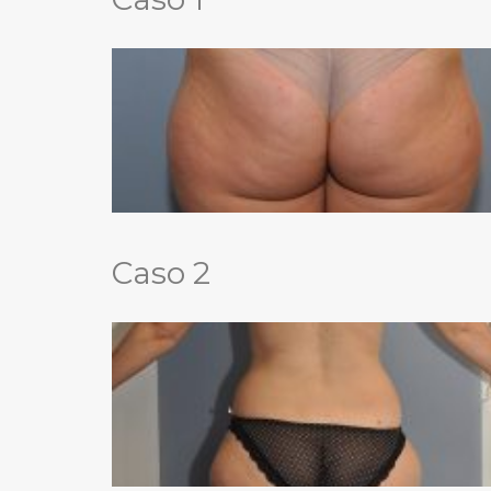
LIFTING DE CEJAS
RINOPLASTIA ULTRASÓNICA
BLEFAROPLASTIA
OREJAS (OTOPLASTIA)
IMPLANTES FACIALES
BOLA DE BICHAT
Caso 2
PÁRPADO CAÍDO – PTOSIS PALPEBRAL
CIRUGÍA MAMARIA
ARMONIZACIÓN DE PECHO MÍA® FEMTECH™
AUMENTO DE PECHO
AUMENTO DE PECHO VÍA AXILAR