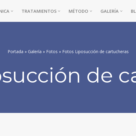
NICA
TRATAMIENTOS
MÉTODO
GALERÍA
B
Portada
»
Galería
»
Fotos
»
Fotos Liposucción de cartucheras
osucción de c