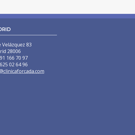
DRID
)
e Velázquez 83
)
rid 28006
91 166 70 97
625 02 64 96
@clinicaforcada.com