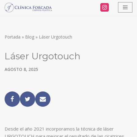
Saltar
al
contenido
Portada
»
Blog
»
Láser Urgotouch
Láser Urgotouch
AGOSTO 8, 2025
Desde el año 2021 incorporamos la técnica de láser
URGOTOUCH para mejorar el resultado de las cicatrices