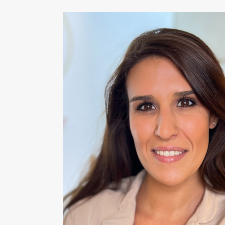
LIFTING DE CEJAS
RINOPLASTIA ULTRASÓNICA
BLEFAROPLASTIA
OREJAS (OTOPLASTIA)
IMPLANTES FACIALES
BOLA DE BICHAT
PÁRPADO CAÍDO – PTOSIS PALPEBRAL
CIRUGÍA MAMARIA
ARMONIZACIÓN DE PECHO MÍA® FEMTECH™
AUMENTO DE PECHO
AUMENTO DE PECHO VÍA AXILAR