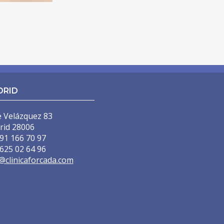
)
)
DRID
e Velázquez 83
rid 28006
91 166 70 97
625 02 64 96
@clinicaforcada.com