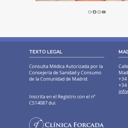
MASTOPEXIA EN L
CIRUGÍA SECUNDARIA
MASTOPEXIA (ELEVACIÓN MAMARIA CON PRÓTESIS
MASTOPEXIA (REDUCCIÓN MAMARIA SIN PRÓTESIS
TEXTO LEGAL
MA
MAMA TUBEROSA
Consulta Médica Autorizada por la
Call
GINECOMASTIA
Consejería de Sanidad y Consumo
Mad
IMPLANTES PECTORALES HOMBRE
de la Comunidad de Madrid.
+34 
+34 
LÁSER URGOTOUCH
info
Inscrita en el Registro con el nº
CIRUGÍA CORPORAL
CS14087 dui.
LIPOSUCCIÓN BODYTITE
LIPOSUCCIÓN EN MADRID