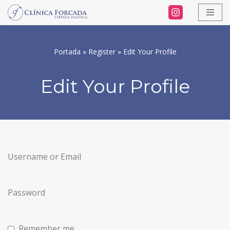
Saltar
al
Portada
»
Register
»
Edit Your Profile
contenido
Edit Your Profile
Username or Email
Password
Remember me